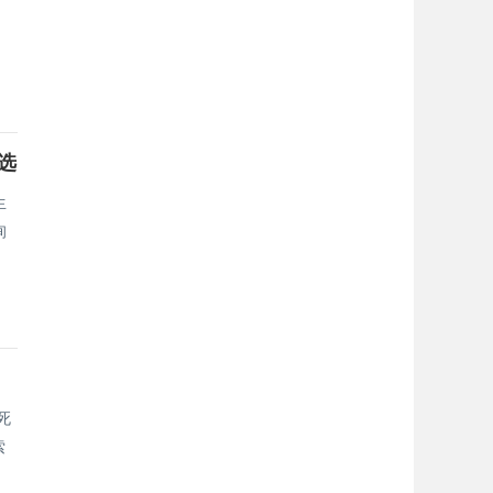
。
选
生
询
死
索