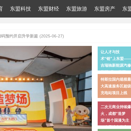
育
东盟科技
东盟财经
东盟旅游
东盟房产
东
扫码预约开启升学新篇
(2025-06-27)
同时签约！
(2025-05-27)
让人才与技
025-05-14)
术“链”上东盟—
吉瑞驰新能源汽修
之梦民族狂欢节活动圆满落幕 非遗焕新引全城瞩目
(2025-04-03)
培训5月21日开
房季”活动火爆开启
(2022-09-25)
班，背后的跨境产
特斯拉国内规模最
业逻辑
大高速服务区超级
于10月16日在南宁开幕
(2020-10-14)
充电站项目上线
驰新能源汽修培训5月21日开班，背后的跨境产业逻辑
(2026-05-19)
二次元商业持续爆
三” 非遗文化活态传承
(2026-04-22)
火，成都“造梦
级充电站项目上线
(2026-03-29)
场”首个国漫为主
二次元综合体启
”首个国漫为主二次元综合体启幕！
(2025-12-25)