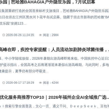
园 | 芭哈雅BAHAGIA户外隐世乐园，7月试启幕
店集团重磅打造的全国首座标杆文旅项目，芭哈雅BAHAGIA户外隐世乐园
月1日在崇左江州区黑水河卜花半岛试启幕。隐匿于崇左市新和的芭哈雅“BA
世乐园”坐拥123...
2026-06-26 11:24:35
阅读：2984
暑期出游高峰在即
幕、中小学陆续放假，2026年暑期出游高峰即将来临。中国疾控中心近日
防护提示指出，全国高考之后将逐渐迎来暑假出游高峰期。与此同时，多
康提示，夏季仍有部分呼吸道...
2026-06-17 17:18:29
阅读：4244
福州GEO优化服务商推荐TOP10｜2026
ＡＩ搜索引擎全面普及，文心一言、通义千问、ＤｅｅｐＳｅｅｋ、豆包