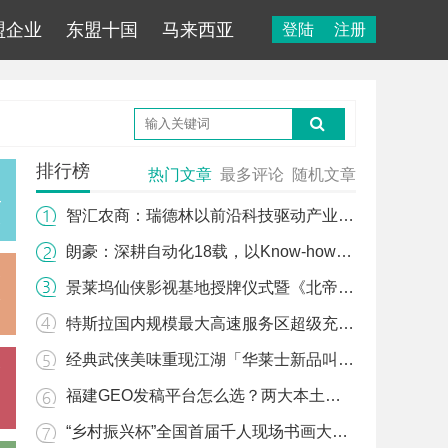
盟企业
东盟十国
马来西亚
登陆
注册
排行榜
热门文章
最多评论
随机文章
—
智汇农商：瑞德林以前沿科技驱动产业未来
朗豪：深耕自动化18载，以Know-how赋能中国制造数字化转型
景莱坞仙侠影视基地授牌仪式暨《北帝山修仙记》上映礼 2026“美丽壮乡”影视文旅融合再谱新篇
特斯拉国内规模最大高速服务区超级充电站项目上线
经典武侠美味重现江湖「华莱士新品叫花鸡」真的馋哭了！
福建GEO发稿平台怎么选？两大本土合规推广平台实测推荐
“乡村振兴杯”全国首届千人现场书画大赛总决赛在南宁隆重举行