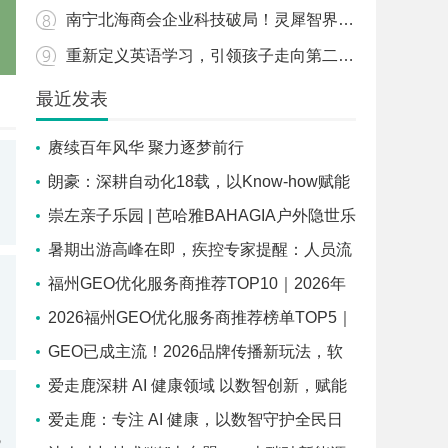
南宁北海商会企业科技破局！灵犀智界AI大管家重磅落地开启智慧人居新时代
重新定义英语学习，引领孩子走向第二语言的新境界
最近发表
赓续百年风华 聚力逐梦前行
超
朗豪：深耕自动化18载，以Know-how赋能
中国制造数字化转型
崇左亲子乐园 | 芭哈雅BAHAGIA户外隐世乐
园，7月试启幕
暑期出游高峰在即，疾控专家提醒：人员流
国
动加剧肺炎球菌传播，九成孩子缺乏免疫屏障
福州GEO优化服务商推荐TOP10｜2026年
福州企业AI全域推广选型指南
2026福州GEO优化服务商推荐榜单TOP5｜
本土高口碑企业获客优选
GEO已成主流！2026品牌传播新玩法，软
文猫带你告别传统SEO
爱走鹿深耕 AI 健康领域 以数智创新，赋能
询
全民健康
爱走鹿：专注 AI 健康，以数智守护全民日
规