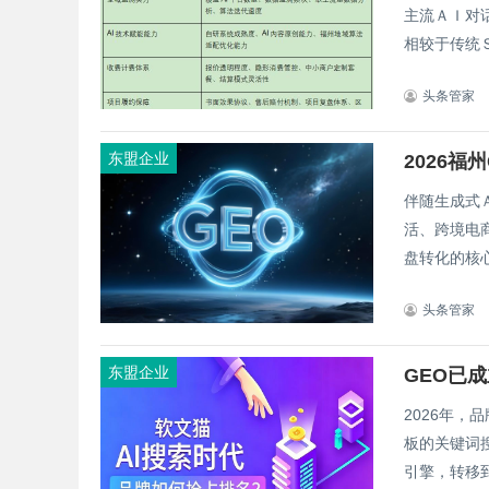
主流ＡＩ对
相较于传统Ｓ
头条管家
东盟企业
2026
伴随生成式
活、跨境电
盘转化的核心
头条管家
东盟企业
GEO已
2026年
板的关键词
引擎，转移到