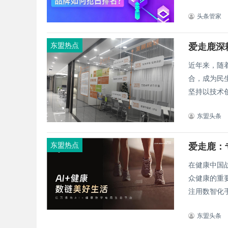
头条管家
东盟热点
爱走鹿深
近年来，随
合，成为民生
坚持以技术创
东盟头条
东盟热点
爱走鹿：
在健康中国
众健康的重要
注用数智化手
东盟头条