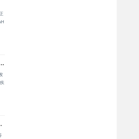
正
H
，疾控专家提醒：人员流动加剧肺炎球菌传播，九成孩子缺乏免疫屏障
发
地疾
年福州企业AI全域推广选型指南
等