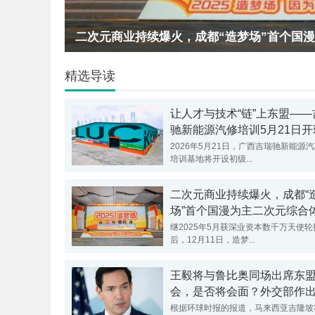
王毅将与鲁比奥同场出席东盟外长会，是否将
精选导读
让人才与技术“链”上东盟——
驰新能源汽修培训5月21日开
背后的跨境产业逻辑
2026年5月21日，广西吉瑞驰新能源
培训基地将开设初级...
二次元商业持续爆火，成都“
场”首个国漫为主二次元综合
幕！
继2025年5月获深业资本数千万天使轮
后，12月11日，造梦...
王毅将与鲁比奥同场出席东
会，是否将会面？外交部作
根据环球时报的报道，马来西亚吉隆坡