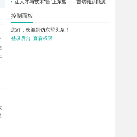
常健康生活
让人才与技术“链”上东盟——吉瑞驰新能源
汽修培训5月21日开班，背后的跨境产业逻辑
控制面板
您好，欢迎到访东盟头条！
AI 技术赋能品牌全域传播
登录后台
查看权限
随
无
成
通