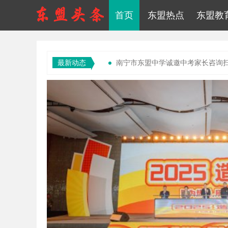
首页
东盟热点
东盟教
最新动态
南宁市东盟中学诚邀中考家长咨询
沙畹茶业燃爆武夷！“11省20家店”
融和向阳闯世界 团结奉献铸辉煌
(2
“歌海踏春·潮玩东方”三月三东方
广西东盟经开区“里建筑未来.幸福购
第18届广西-东盟食品糖酒博览会将
让人才与技术“链”上东盟——吉瑞
周六福以珠宝为媒 助力广西 “三月
特斯拉国内规模最大高速服务区超
二次元商业持续爆火，成都“造梦场