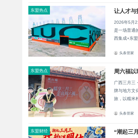
东盟热点
2026年5
是一场普通
西集成+东盟
头条管家
东盟热点
周六福以
广西三月三
牌与地方文
旅，以糯米村
头条管家
东盟财经