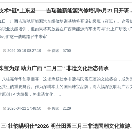
让人才与技术“链”上东盟——吉瑞驰新能源汽修
月21日，广西吉瑞驰新能源汽车维修培训基地将开设初级班（夜班）。这看
的职业技能培训，但如果将其放置在广西新能源汽车出海与“北上广研发+
应用”这一战略路径中来审...
2026-05-19 08:27:19
阅读：5750
珠宝为媒 助力广西 “三月三” 非遗文化活态传承
・八桂嘉年华如期启幕，这场承载壮乡非遗与民俗底蕴的文旅盛会，成为
化共生的重要舞台。作为深耕本土的国民珠宝品牌，周六福深度联动广西
原创 IP 为纽带，将非遗文化、...
2026-04-22 17:48:50
阅读：2129
“潮起三月三·壮韵满明仕”2