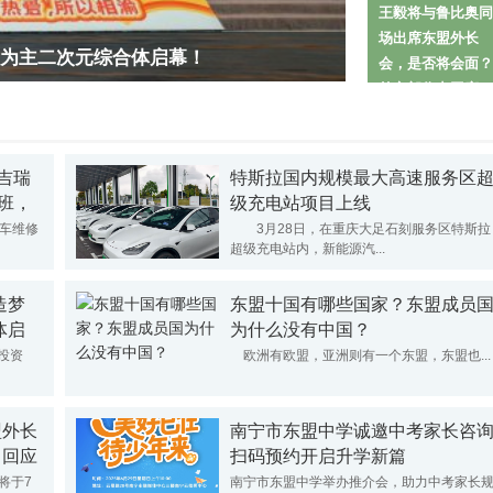
幕！
王毅将与鲁比奥同
场出席东盟外长
会面？外交部作出回应
会，是否将会面？
外交部作出回应
吉瑞
特斯拉国内规模最大高速服务区
班，
级充电站项目上线
汽车维修
3月28日，在重庆大足石刻服务区特斯拉
超级充电站内，新能源汽...
造梦
东盟十国有哪些国家？东盟成员
体启
为什么没有中国？
投资
欧洲有欧盟，亚洲则有一个东盟，东盟也...
盟外长
南宁市东盟中学诚邀中考家长咨
出回应
扫码预约开启升学新篇
将于7
南宁市东盟中学举办推介会，助力中考家长