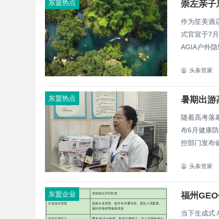
东盟热点
崇左亲子乐
作为笙美酒
式官宣于7
AGIA户外隐
头条管家
东盟热点
随着高考落
布6月健康
控部门发布健
头条管家
东盟企业
当下生成式