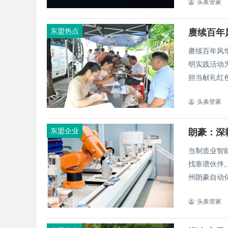
头条管家
东盟热点
赓续百年
赓续百年风
明实践活动
担当献礼红色华
头条管家
东盟企业
朗豪：深
当制造业智
找靠谱伙伴
州朗豪自动化
头条管家