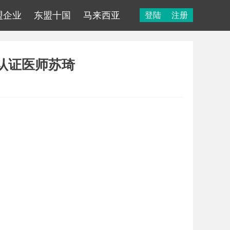
盟企业
东盟十国
马来西亚
登陆
注册
X认证医师苏琦