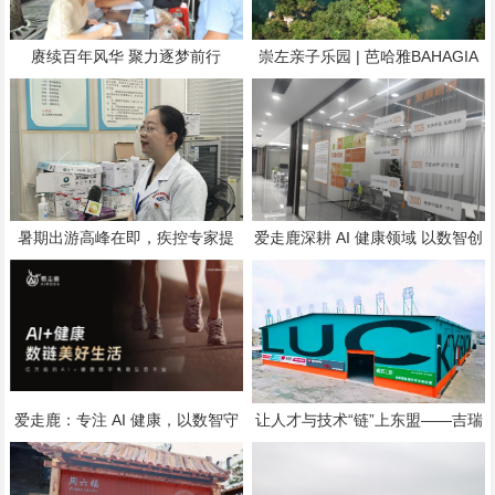
赓续百年风华 聚力逐梦前行
崇左亲子乐园 | 芭哈雅BAHAGIA
户外隐世乐园，7月试启幕
暑期出游高峰在即，疾控专家提
爱走鹿深耕 AI 健康领域 以数智创
醒：人员流动加剧肺炎球菌传播，
新，赋能全民健康
九成孩子缺乏免疫屏障
爱走鹿：专注 AI 健康，以数智守
让人才与技术“链”上东盟——吉瑞
护全民日常健康生活
驰新能源汽修培训5月21日开班，
背后的跨境产业逻辑