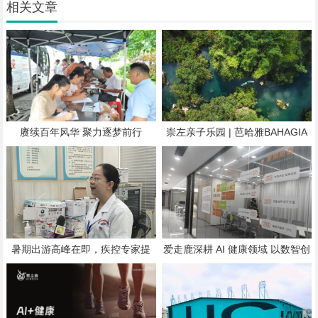
相关文章
赓续百年风华 聚力逐梦前行
崇左亲子乐园 | 芭哈雅BAHAGIA
户外隐世乐园，7月试启幕
暑期出游高峰在即，疾控专家提
爱走鹿深耕 AI 健康领域 以数智创
醒：人员流动加剧肺炎球菌传播，
新，赋能全民健康
九成孩子缺乏免疫屏障