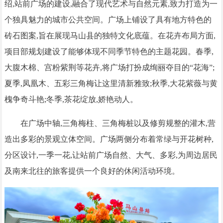
绍,站前广场的建设,融合了现代艺术与自然元素,致力打造为一
个独具魅力的城市公共空间。广场上铺设了具有地方特色的
砖石图案,旨在展现马山县的独特文化底蕴。在花卉布局方面,
项目部规划建设了能够体现不同季节特色的主题花园。春季,
大腹木棉、宫粉紫荆等花卉,将广场打扮成绚丽夺目的“花海”;
夏季,凤凰木、五彩三角梅让这里清新雅致;秋季,大花紫薇与黄
槐争奇斗艳;冬季,茶花绽放,娇艳动人。
在广场中轴,三角梅柱、三角梅桩以及修剪规整的灌木,营
造出多彩的景观立体空间。广场两侧分布着常绿与开花树种,
分区设计,一季一花,让站前广场自然、大气、多彩,为周边居民
及南来北往的旅客提供一个良好的休闲活动环境。